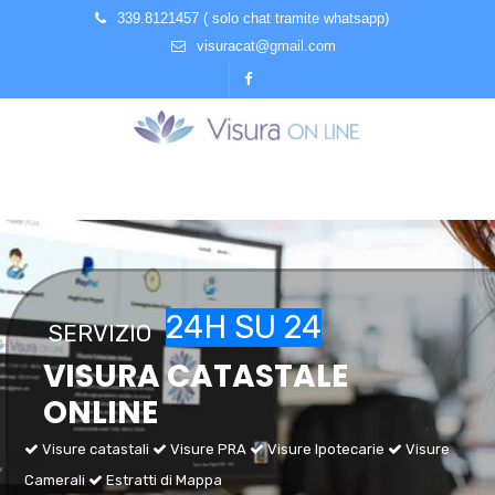
339.8121457 ( solo chat tramite whatsapp)
visuracat@gmail.com
2
4
H
S
U
2
4
SERVIZIO
VISURA CATASTALE
ONLINE
Visure catastali
Visure PRA
Visure Ipotecarie
Visure
Camerali
Estratti di Mappa